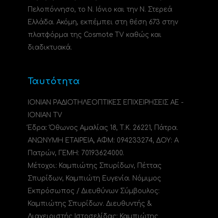
Πελοπόννησο, το N. Ιόνιο και την Ν. Στερεά
Ελλάδα. Ακόμη, εκπέμπει στη θέση 673 στην
πλατφόρμα της Cosmote TV καθώς και
διαδικτυακά.
Ταυτότητα
ΙΟΝΙΑΝ ΡΑΔΙΟΤΗΛΕΟΠΤΙΚΕΣ ΕΠΙΧΕΙΡΗΣΕΙΣ ΑΕ -
IONIAN TV
Έδρα: Όθωνος Αμαλίας 18, Τ.Κ. 26221, Πάτρα.
ΑΝΩΝΥΜΗ ΕΤΑΙΡΕΙΑ, ΑΦΜ: 094233274, ΔΟΥ: A
Πατρών, ΓΕΜΗ: 70193624000.
Μέτοχοι: Καμπιώτης Σπυρίδων, Πέττας
Σπυρίδων, Καμπιώτη Ευγενία. Νόμιμος
Εκπρόσωπος / Διευθύνων Σύμβουλος:
Καμπιώτης Σπυρίδων. Διευθυντής &
Διαχειριστής Ιστοσελίδας: Καμπιώτης