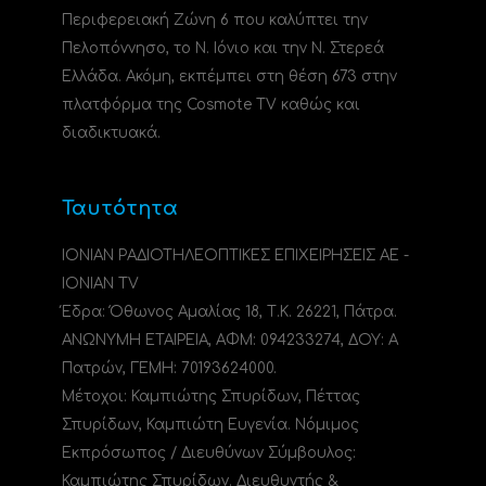
Περιφερειακή Ζώνη 6 που καλύπτει την
Πελοπόννησο, το N. Ιόνιο και την Ν. Στερεά
Ελλάδα. Ακόμη, εκπέμπει στη θέση 673 στην
πλατφόρμα της Cosmote TV καθώς και
διαδικτυακά.
Ταυτότητα
ΙΟΝΙΑΝ ΡΑΔΙΟΤΗΛΕΟΠΤΙΚΕΣ ΕΠΙΧΕΙΡΗΣΕΙΣ ΑΕ -
IONIAN TV
Έδρα: Όθωνος Αμαλίας 18, Τ.Κ. 26221, Πάτρα.
ΑΝΩΝΥΜΗ ΕΤΑΙΡΕΙΑ, ΑΦΜ: 094233274, ΔΟΥ: A
Πατρών, ΓΕΜΗ: 70193624000.
Μέτοχοι: Καμπιώτης Σπυρίδων, Πέττας
Σπυρίδων, Καμπιώτη Ευγενία. Νόμιμος
Εκπρόσωπος / Διευθύνων Σύμβουλος:
Καμπιώτης Σπυρίδων. Διευθυντής &