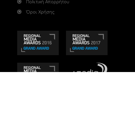
Πολιτική Απορρήτου
Όροι Χρήσης
Τηλεοπτικό κανάλι Ionian TV - Η Τηλεόραση της
Δυτικής Ελλάδας
. Ενημέρωση, Άποψη, Ψυχαγωγία.
Κατασκευή ιστοσελίδας: Set 2 Web