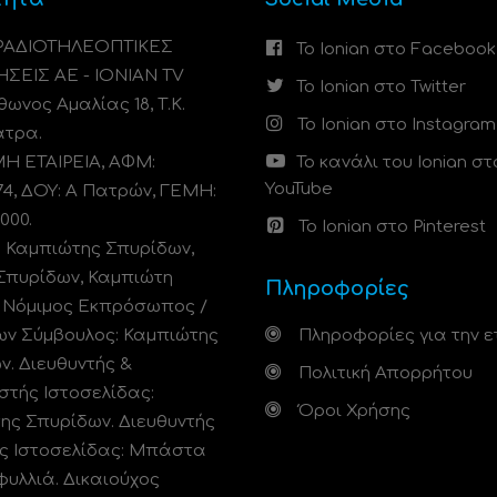
 ΡΑΔΙΟΤΗΛΕΟΠΤΙΚΕΣ
Το Ionian στο Facebook
ΗΣΕΙΣ ΑΕ - IONIAN TV
Το Ionian στο Twitter
ωνος Αμαλίας 18, Τ.Κ.
Το Ionian στο Instagram
άτρα.
 ΕΤΑΙΡΕΙΑ, ΑΦΜ:
Το κανάλι του Ionian στ
YouTube
74, ΔΟΥ: A Πατρών, ΓΕΜΗ:
000.
Το Ionian στο Pinterest
: Καμπιώτης Σπυρίδων,
Σπυρίδων, Καμπιώτη
Πληροφορίες
. Νόμιμος Εκπρόσωπος /
ων Σύμβουλος: Καμπιώτης
Πληροφορίες για την ε
ν. Διευθυντής &
Πολιτική Απορρήτου
στής Ιστοσελίδας:
Όροι Χρήσης
ης Σπυρίδων. Διευθυντής
ς Ιστοσελίδας: Μπάστα
φυλλιά. Δικαιούχος