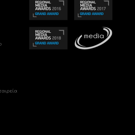
ο
ταιρεία