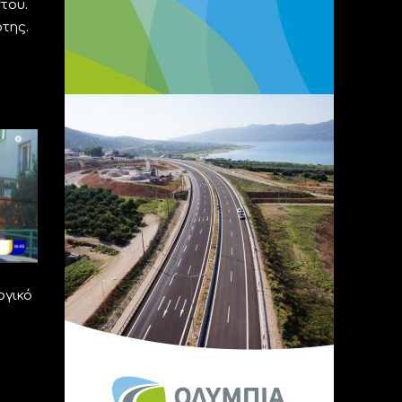
του.
της.
ογικό