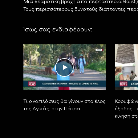
Μια θεαματική βροχή από πεφταστέρια θα εξελ
Τους περισσότερους δυνατούς διάττοντες περσε
Ίσως σας ενδιαφέρουν:
Τι αναπλάσεις θα γίνουν στο έλος
Κορυφώνε
της Αγυιάς, στην Πάτρα
έξοδος –
κίνηση σ