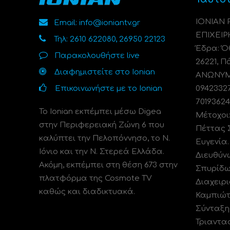
ΙΟΝΙΑΝ
Email: info@ioniantv.gr
ΕΠΙΧΕΙΡ
Τηλ: 2610 622080, 26950 22123
Έδρα: Όθ
Παρακολουθήστε live
26221, Π
Διαφημιστείτε στο Ionian
ΑΝΩΝΥΜΗ
Επικοινωνήστε με το Ionian
0942332
70193624
Το Ionian εκπέμπει μέσω Digea
Μέτοχοι
στην Περιφερειακή Ζώνη 6 που
Πέττας 
καλύπτει την Πελοπόννησο, το N.
Ευγενία
Ιόνιο και την Ν. Στερεά Ελλάδα.
Διευθύν
Ακόμη, εκπέμπει στη θέση 673 στην
Σπυρίδω
πλατφόρμα της Cosmote TV
Διαχειρι
καθώς και διαδικτυακά.
Καμπιώτ
Σύνταξη
Τριαντα