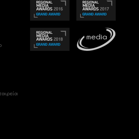
ο
ταιρεία