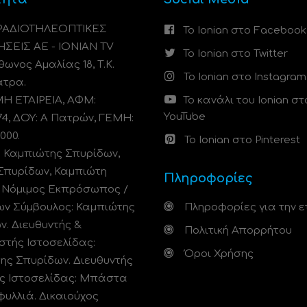
 ΡΑΔΙΟΤΗΛΕΟΠΤΙΚΕΣ
Το Ionian στο Facebook
ΗΣΕΙΣ ΑΕ - IONIAN TV
Το Ionian στο Twitter
ωνος Αμαλίας 18, Τ.Κ.
Το Ionian στο Instagram
άτρα.
 ΕΤΑΙΡΕΙΑ, ΑΦΜ:
Το κανάλι του Ionian στ
YouTube
74, ΔΟΥ: A Πατρών, ΓΕΜΗ:
000.
Το Ionian στο Pinterest
: Καμπιώτης Σπυρίδων,
Σπυρίδων, Καμπιώτη
Πληροφορίες
. Νόμιμος Εκπρόσωπος /
ων Σύμβουλος: Καμπιώτης
Πληροφορίες για την ε
ν. Διευθυντής &
Πολιτική Απορρήτου
στής Ιστοσελίδας:
Όροι Χρήσης
ης Σπυρίδων. Διευθυντής
ς Ιστοσελίδας: Μπάστα
φυλλιά. Δικαιούχος