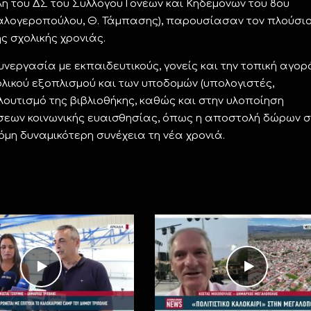
 του ΔΣ του Συλλόγου Γονέων και Κηδεμόνων του 8ου
 Καλογεροπούλου, Θ. Τάμπασης), παρουσίασαν τον πλούσι
ς σχολικής χρονιάς.
εργασία με εκπαιδευτικούς, γονείς και την τοπική αγορά
ικού εξοπλισμού και των υποδομών (υπολογιστές,
ουτισμό της βιβλιοθήκης, καθώς και στην υλοποίηση
εων κοινωνικής ευαισθησίας, όπως η αποστολή δώρων σ
μη δυναμικότερη συνέχεια τη νέα χρονιά.