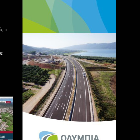
ο
, ο
ε