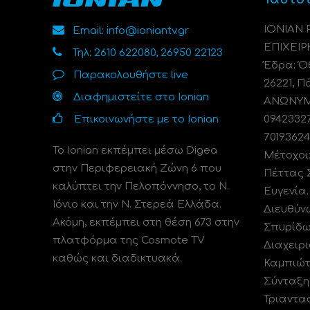
ΙΟΝΙΑΝ
Email: info@ioniantv.gr
ΕΠΙΧΕΙΡ
Τηλ: 2610 622080, 26950 22123
Έδρα: Όθ
Παρακολουθήστε live
26221, Π
Διαφημιστείτε στο Ionian
ΑΝΩΝΥΜΗ
Επικοινωνήστε με το Ionian
0942332
70193624
Το Ionian εκπέμπει μέσω Digea
Μέτοχοι
στην Περιφερειακή Ζώνη 6 που
Πέττας 
καλύπτει την Πελοπόννησο, το N.
Ευγενία
Ιόνιο και την Ν. Στερεά Ελλάδα.
Διευθύν
Ακόμη, εκπέμπει στη θέση 673 στην
Σπυρίδω
πλατφόρμα της Cosmote TV
Διαχειρι
καθώς και διαδικτυακά.
Καμπιώτ
Σύνταξη
Τριαντα