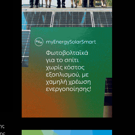
ης
της