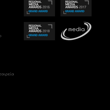
ο
ταιρεία