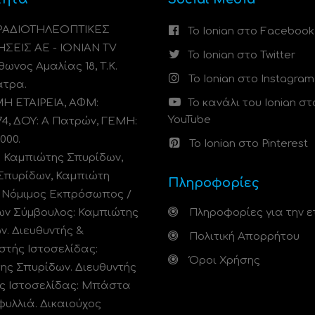
 ΡΑΔΙΟΤΗΛΕΟΠΤΙΚΕΣ
Το Ionian στο Facebook
ΗΣΕΙΣ ΑΕ - IONIAN TV
Το Ionian στο Twitter
ωνος Αμαλίας 18, Τ.Κ.
Το Ionian στο Instagram
άτρα.
 ΕΤΑΙΡΕΙΑ, ΑΦΜ:
Το κανάλι του Ionian στ
YouTube
74, ΔΟΥ: A Πατρών, ΓΕΜΗ:
000.
Το Ionian στο Pinterest
: Καμπιώτης Σπυρίδων,
Σπυρίδων, Καμπιώτη
Πληροφορίες
. Νόμιμος Εκπρόσωπος /
ων Σύμβουλος: Καμπιώτης
Πληροφορίες για την ε
ν. Διευθυντής &
Πολιτική Απορρήτου
στής Ιστοσελίδας:
Όροι Χρήσης
ης Σπυρίδων. Διευθυντής
ς Ιστοσελίδας: Μπάστα
φυλλιά. Δικαιούχος