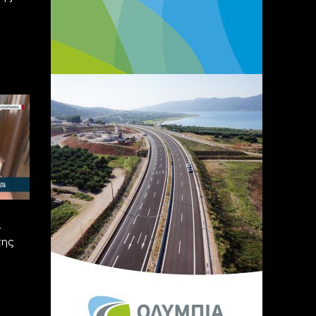
ι
της