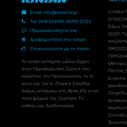
ΙΟΝΙΑΝ
Email: info@ioniantv.gr
ΕΠΙΧΕΙΡ
Τηλ: 2610 622080, 26950 22123
Έδρα: Όθ
Παρακολουθήστε live
26221, Π
Διαφημιστείτε στο Ionian
ΑΝΩΝΥΜΗ
Επικοινωνήστε με το Ionian
0942332
70193624
Το Ionian εκπέμπει μέσω Digea
Μέτοχοι
στην Περιφερειακή Ζώνη 6 που
Πέττας 
καλύπτει την Πελοπόννησο, το N.
Ευγενία
Ιόνιο και την Ν. Στερεά Ελλάδα.
Διευθύν
Ακόμη, εκπέμπει στη θέση 673 στην
Σπυρίδω
πλατφόρμα της Cosmote TV
Διαχειρι
καθώς και διαδικτυακά.
Καμπιώτ
Σύνταξη
Τριαντα