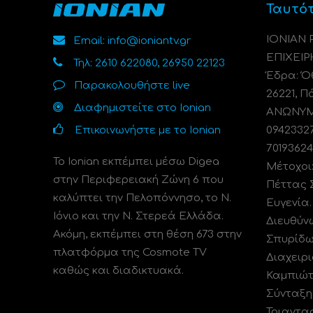
Ταυτό
ΙΟΝΙΑΝ
Email: info@ioniantv.gr
ΕΠΙΧΕΙΡ
Τηλ: 2610 622080, 26950 22123
Έδρα: Όθ
Παρακολουθήστε live
26221, Π
Διαφημιστείτε στο Ionian
ΑΝΩΝΥΜΗ
Επικοινωνήστε με το Ionian
0942332
70193624
Το Ionian εκπέμπει μέσω Digea
Μέτοχοι
στην Περιφερειακή Ζώνη 6 που
Πέττας 
καλύπτει την Πελοπόννησο, το N.
Ευγενία
Ιόνιο και την Ν. Στερεά Ελλάδα.
Διευθύν
Ακόμη, εκπέμπει στη θέση 673 στην
Σπυρίδω
πλατφόρμα της Cosmote TV
Διαχειρι
καθώς και διαδικτυακά.
Καμπιώτ
Σύνταξη
Τριαντα