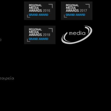
ο
ταιρεία