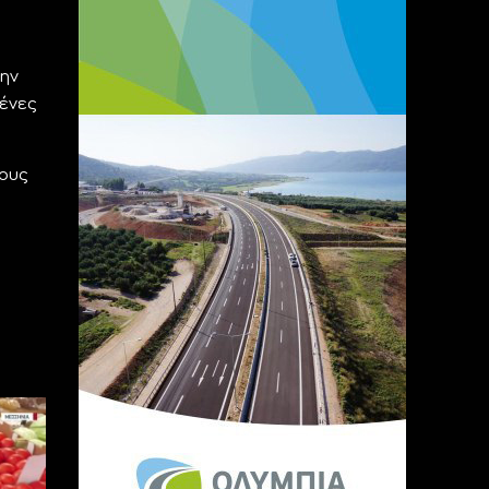
ην
ένες
ους
ς