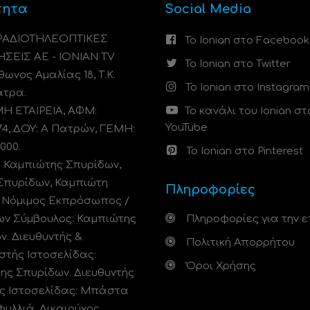
τητα
Social Media
 ΡΑΔΙΟΤΗΛΕΟΠΤΙΚΕΣ
Το Ionian στο Facebook
ΗΣΕΙΣ ΑΕ - IONIAN TV
Το Ionian στο Twitter
ωνος Αμαλίας 18, Τ.Κ.
Το Ionian στο Instagram
άτρα.
 ΕΤΑΙΡΕΙΑ, ΑΦΜ:
Το κανάλι του Ionian στ
YouTube
74, ΔΟΥ: A Πατρών, ΓΕΜΗ:
000.
Το Ionian στο Pinterest
: Καμπιώτης Σπυρίδων,
Σπυρίδων, Καμπιώτη
Πληροφορίες
. Νόμιμος Εκπρόσωπος /
ων Σύμβουλος: Καμπιώτης
Πληροφορίες για την ε
ν. Διευθυντής &
Πολιτική Απορρήτου
στής Ιστοσελίδας:
Όροι Χρήσης
ης Σπυρίδων. Διευθυντής
ς Ιστοσελίδας: Μπάστα
φυλλιά. Δικαιούχος