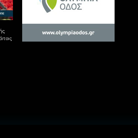
ής
μάτας