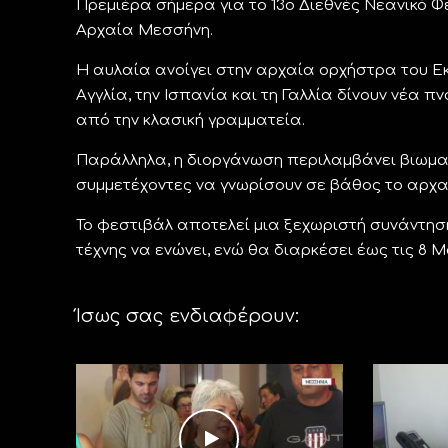
Πρεμιέρα σήμερα για το 13ο Διεθνές Νεανικό Φ
Αρχαία Μεσσήνη.
Η αυλαία ανοίγει στην αρχαία ορχήστρα του Εκ
Αγγλία, την Ισπανία και τη Γαλλία δίνουν νέα
από την κλασική γραμματεία.
Παράλληλα, η διοργάνωση περιλαμβάνει βιωματ
συμμετέχοντες να γνωρίσουν σε βάθος το αρχαί
Το φεστιβάλ αποτελεί μια ξεχωριστή συνάντηση 
τέχνης να ενώνει, ενώ θα διαρκέσει έως τις 8 Μ
Ίσως σας ενδιαφέρουν: