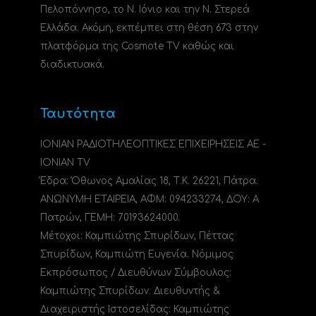
Πελοπόννησο, το N. Ιόνιο και την Ν. Στερεά
Ελλάδα. Ακόμη, εκπέμπει στη θέση 673 στην
πλατφόρμα της Cosmote TV καθώς και
διαδικτυακά.
Ταυτότητα
ΙΟΝΙΑΝ ΡΑΔΙΟΤΗΛΕΟΠΤΙΚΕΣ ΕΠΙΧΕΙΡΗΣΕΙΣ ΑΕ -
IONIAN TV
Έδρα: Όθωνος Αμαλίας 18, Τ.Κ. 26221, Πάτρα.
ΑΝΩΝΥΜΗ ΕΤΑΙΡΕΙΑ, ΑΦΜ: 094233274, ΔΟΥ: A
Πατρών, ΓΕΜΗ: 70193624000.
Μέτοχοι: Καμπιώτης Σπυρίδων, Πέττας
Σπυρίδων, Καμπιώτη Ευγενία. Νόμιμος
Εκπρόσωπος / Διευθύνων Σύμβουλος:
Καμπιώτης Σπυρίδων. Διευθυντής &
Διαχειριστής Ιστοσελίδας: Καμπιώτης