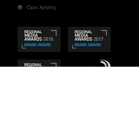
Όροι Χρήσης
Τηλεοπτικό κανάλι Ionian TV - Η Τηλεόραση της
Δυτικής Ελλάδας
. Ενημέρωση, Άποψη, Ψυχαγωγία.
Κατασκευή ιστοσελίδας: Set 2 Web