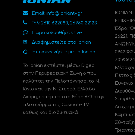
ΙΟΝΙΑΝ
Email: info@ioniantv.gr
ΕΠΙΧΕΙΡ
Τηλ: 2610 622080, 26950 22123
Έδρα: Όθ
Παρακολουθήστε live
26221, Π
Διαφημιστείτε στο Ionian
ΑΝΩΝΥΜΗ
Επικοινωνήστε με το Ionian
0942332
70193624
Το Ionian εκπέμπει μέσω Digea
Μέτοχοι
στην Περιφερειακή Ζώνη 6 που
Πέττας 
καλύπτει την Πελοπόννησο, το N.
Ευγενία
Ιόνιο και την Ν. Στερεά Ελλάδα.
Διευθύν
Ακόμη, εκπέμπει στη θέση 673 στην
Σπυρίδω
πλατφόρμα της Cosmote TV
Διαχειρι
καθώς και διαδικτυακά.
Καμπιώτ
Σύνταξη
Τριαντα