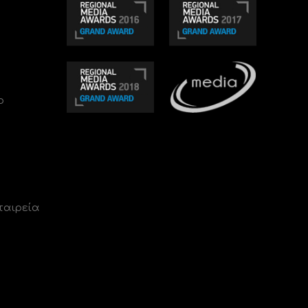
ο
ταιρεία