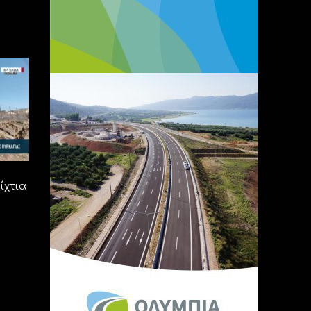
ίχτια