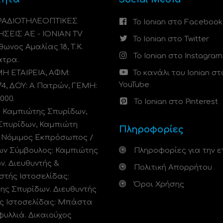
 ΡΑΔΙΟΤΗΛΕΟΠΤΙΚΕΣ
Το Ionian στο Facebook
ΗΣΕΙΣ ΑΕ - IONIAN TV
Το Ionian στο Twitter
ωνος Αμαλίας 18, Τ.Κ.
Το Ionian στο Instagram
άτρα.
 ΕΤΑΙΡΕΙΑ, ΑΦΜ:
Το κανάλι του Ionian στ
YouTube
74, ΔΟΥ: A Πατρών, ΓΕΜΗ:
000.
Το Ionian στο Pinterest
: Καμπιώτης Σπυρίδων,
Σπυρίδων, Καμπιώτη
Πληροφορίες
. Νόμιμος Εκπρόσωπος /
ων Σύμβουλος: Καμπιώτης
Πληροφορίες για την ε
ν. Διευθυντής &
Πολιτική Απορρήτου
στής Ιστοσελίδας:
Όροι Χρήσης
ης Σπυρίδων. Διευθυντής
ς Ιστοσελίδας: Μπάστα
φυλλιά. Δικαιούχος