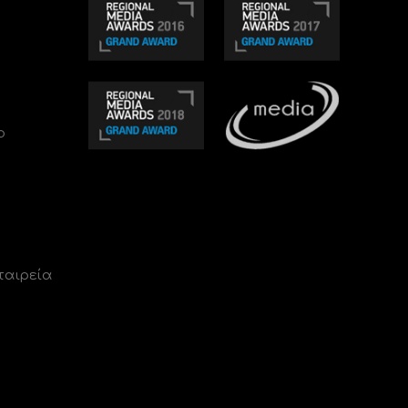
ο
ταιρεία