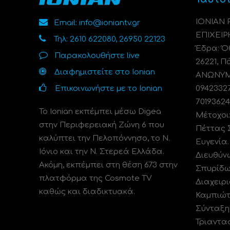
ΙΟΝΙΑΝ
Email: info@ioniantv.gr
ΕΠΙΧΕΙΡ
Τηλ: 2610 622080, 26950 22123
Έδρα: Όθ
Παρακολουθήστε live
26221, Π
Διαφημιστείτε στο Ionian
ΑΝΩΝΥΜΗ
Επικοινωνήστε με το Ionian
0942332
70193624
Το Ionian εκπέμπει μέσω Digea
Μέτοχοι
στην Περιφερειακή Ζώνη 6 που
Πέττας 
καλύπτει την Πελοπόννησο, το N.
Ευγενία
Ιόνιο και την Ν. Στερεά Ελλάδα.
Διευθύν
Ακόμη, εκπέμπει στη θέση 673 στην
Σπυρίδω
πλατφόρμα της Cosmote TV
Διαχειρι
καθώς και διαδικτυακά.
Καμπιώτ
Σύνταξη
Τριαντα