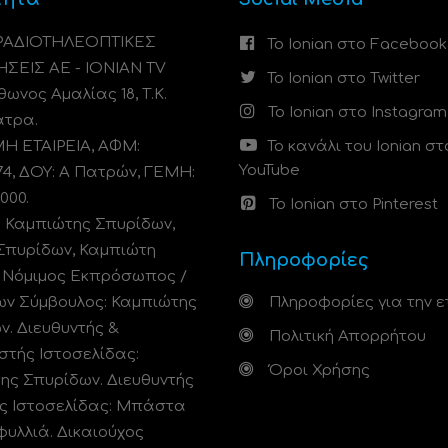
 ΡΑΔΙΟΤΗΛΕΟΠΤΙΚΕΣ
Το Ionian στο Facebook
ΗΣΕΙΣ ΑΕ - IONIAN TV
Το Ionian στο Twitter
ωνος Αμαλίας 18, Τ.Κ.
Το Ionian στο Instagram
άτρα.
 ΕΤΑΙΡΕΙΑ, ΑΦΜ:
Το κανάλι του Ionian στ
YouTube
74, ΔΟΥ: A Πατρών, ΓΕΜΗ:
000.
Το Ionian στο Pinterest
: Καμπιώτης Σπυρίδων,
Σπυρίδων, Καμπιώτη
Πληροφορίες
. Νόμιμος Εκπρόσωπος /
ων Σύμβουλος: Καμπιώτης
Πληροφορίες για την ε
ν. Διευθυντής &
Πολιτική Απορρήτου
στής Ιστοσελίδας:
Όροι Χρήσης
ης Σπυρίδων. Διευθυντής
ς Ιστοσελίδας: Μπάστα
φυλλιά. Δικαιούχος