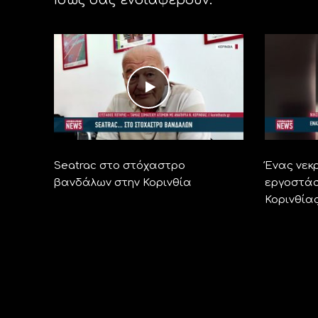
Seatrac στο στόχαστρο
Ένας νεκ
βανδάλων στην Κορινθία
εργοστάσ
Κορινθία