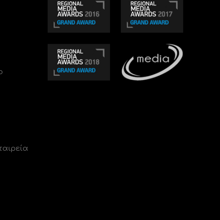
ο
ταιρεία