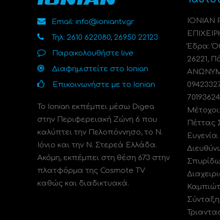
ΙΟΝΙΑΝ
Email: info@ioniantv.gr
ΕΠΙΧΕΙΡ
Τηλ: 2610 622080, 26950 22123
Έδρα: Όθ
Παρακολουθήστε live
26221, Π
Διαφημιστείτε στο Ionian
ΑΝΩΝΥΜΗ
Επικοινωνήστε με το Ionian
0942332
70193624
Το Ionian εκπέμπει μέσω Digea
Μέτοχοι
στην Περιφερειακή Ζώνη 6 που
Πέττας 
καλύπτει την Πελοπόννησο, το N.
Ευγενία
Ιόνιο και την Ν. Στερεά Ελλάδα.
Διευθύν
Ακόμη, εκπέμπει στη θέση 673 στην
Σπυρίδω
πλατφόρμα της Cosmote TV
Διαχειρι
καθώς και διαδικτυακά.
Καμπιώτ
Σύνταξη
Τριαντα