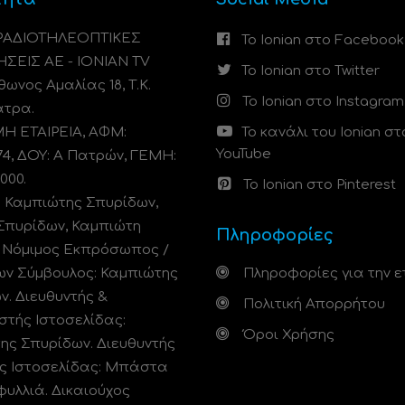
 ΡΑΔΙΟΤΗΛΕΟΠΤΙΚΕΣ
Το Ionian στο Facebook
ΗΣΕΙΣ ΑΕ - IONIAN TV
Το Ionian στο Twitter
ωνος Αμαλίας 18, Τ.Κ.
Το Ionian στο Instagram
άτρα.
 ΕΤΑΙΡΕΙΑ, ΑΦΜ:
Το κανάλι του Ionian στ
YouTube
74, ΔΟΥ: A Πατρών, ΓΕΜΗ:
000.
Το Ionian στο Pinterest
: Καμπιώτης Σπυρίδων,
Σπυρίδων, Καμπιώτη
Πληροφορίες
. Νόμιμος Εκπρόσωπος /
ων Σύμβουλος: Καμπιώτης
Πληροφορίες για την ε
ν. Διευθυντής &
Πολιτική Απορρήτου
στής Ιστοσελίδας:
Όροι Χρήσης
ης Σπυρίδων. Διευθυντής
ς Ιστοσελίδας: Μπάστα
φυλλιά. Δικαιούχος