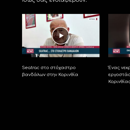
Seatrac στο στόχαστρο
Ένας νεκ
βανδάλων στην Κορινθία
εργοστάσ
Κορινθία