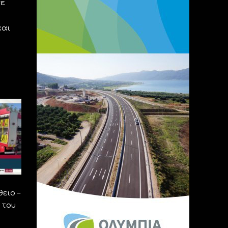
σε
και
ειο –
 του