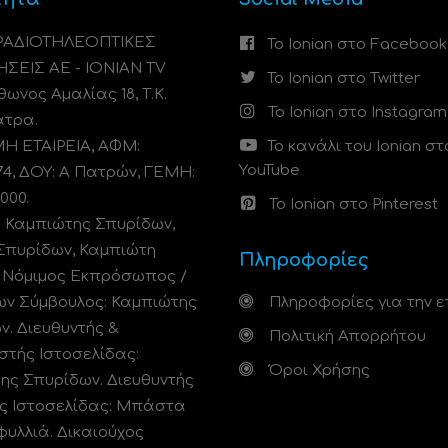
 ΡΑΔΙΟΤΗΛΕΟΠΤΙΚΕΣ
Το Ionian στο Facebook
ΗΣΕΙΣ ΑΕ - IONIAN TV
Το Ionian στο Twitter
ωνος Αμαλίας 18, Τ.Κ.
Το Ionian στο Instagram
άτρα.
 ΕΤΑΙΡΕΙΑ, ΑΦΜ:
Το κανάλι του Ionian στ
YouTube
74, ΔΟΥ: A Πατρών, ΓΕΜΗ:
000.
Το Ionian στο Pinterest
: Καμπιώτης Σπυρίδων,
Σπυρίδων, Καμπιώτη
Πληροφορίες
. Νόμιμος Εκπρόσωπος /
ων Σύμβουλος: Καμπιώτης
Πληροφορίες για την ε
ν. Διευθυντής &
Πολιτική Απορρήτου
στής Ιστοσελίδας:
Όροι Χρήσης
ης Σπυρίδων. Διευθυντής
ς Ιστοσελίδας: Μπάστα
φυλλιά. Δικαιούχος