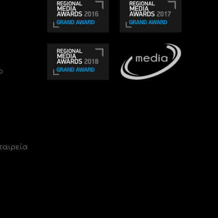
ο
ταιρεία