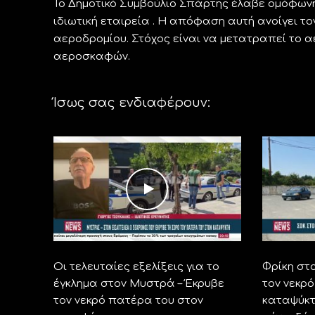
Το Δημοτικό Συμβούλιο Σπάρτης έλαβε ομόφων
ιδιωτική εταιρεία . H απόφαση αυτή ανοίγει τ
αεροδρομίου. Στόχος είναι να μετατραπεί το 
αεροσκαφών.
Ίσως σας ενδιαφέρουν:
Οι τελευταίες εξελίξεις για το
Φρίκη στ
έγκλημα στον Μυστρά – Έκρυβε
τον νεκρ
τον νεκρό πατέρα του στον
καταψύκτ