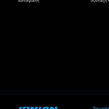
καταψύκτη
σύνταξή 
Ταυτό