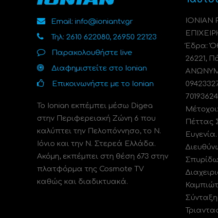
ΙΟΝΙΑΝ
Email: info@ioniantv.gr
ΕΠΙΧΕΙΡ
Τηλ: 2610 622080, 26950 22123
Έδρα: Όθ
Παρακολουθήστε live
26221, Π
Διαφημιστείτε στο Ionian
ΑΝΩΝΥΜΗ
Επικοινωνήστε με το Ionian
0942332
70193624
Το Ionian εκπέμπει μέσω Digea
Μέτοχοι
στην Περιφερειακή Ζώνη 6 που
Πέττας 
καλύπτει την Πελοπόννησο, το N.
Ευγενία
Ιόνιο και την Ν. Στερεά Ελλάδα.
Διευθύν
Ακόμη, εκπέμπει στη θέση 673 στην
Σπυρίδω
πλατφόρμα της Cosmote TV
Διαχειρι
καθώς και διαδικτυακά.
Καμπιώτ
Σύνταξη
Τριαντα