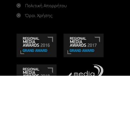
Πολιτική Απορρήτου
Όροι Χρήσης
Τηλεοπτικό κανάλι Ionian TV - Η Τηλεόραση της
Δυτικής Ελλάδας
. Ενημέρωση, Άποψη, Ψυχαγωγία.