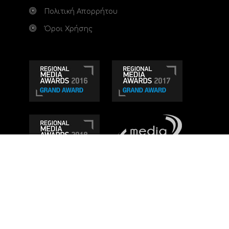
Πολιτική Απορρήτου
Όροι Χρήσης
Τηλεοπτικό κανάλι Ionian TV - Η Τηλεόραση της
Δυτικής Ελλάδας
. Ενημέρωση, Άποψη, Ψυχαγωγία.