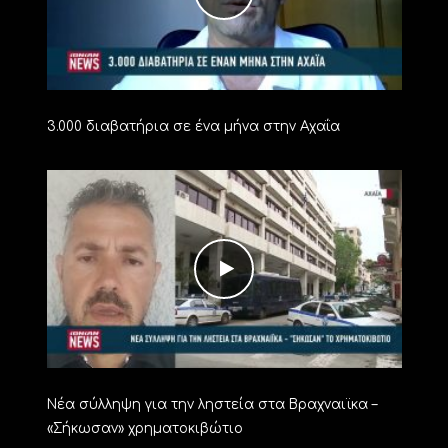
3.000 διαβατήρια σε ένα μήνα στην Αχαΐα
Νέα σύλληψη για την ληστεία στα Βραχναιϊκα –
«Σήκωσαν» χρηματοκιβώτιο