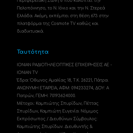
Περιφερειακή Ζώνη 6 που καλύπτει την
Πελοπόννησο, το N. Ιόνιο και την Ν. Στερεά
Ελλάδα. Ακόμη, εκπέμπει στη θέση 673 στην
πλατφόρμα της Cosmote TV καθώς και
διαδικτυακά.
Ταυτότητα
ΙΟΝΙΑΝ ΡΑΔΙΟΤΗΛΕΟΠΤΙΚΕΣ ΕΠΙΧΕΙΡΗΣΕΙΣ ΑΕ -
IONIAN TV
Έδρα: Όθωνος Αμαλίας 18, Τ.Κ. 26221, Πάτρα.
ΑΝΩΝΥΜΗ ΕΤΑΙΡΕΙΑ, ΑΦΜ: 094233274, ΔΟΥ: A
Πατρών, ΓΕΜΗ: 70193624000.
Μέτοχοι: Καμπιώτης Σπυρίδων, Πέττας
Σπυρίδων, Καμπιώτη Ευγενία. Νόμιμος
Εκπρόσωπος / Διευθύνων Σύμβουλος:
Καμπιώτης Σπυρίδων. Διευθυντής &