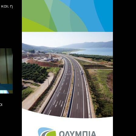
 και η
να