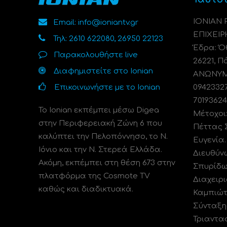
ΙΟΝΙΑΝ
Email: info@ioniantv.gr
ΕΠΙΧΕΙΡ
Τηλ: 2610 622080, 26950 22123
Έδρα: Όθ
Παρακολουθήστε live
26221, Π
Διαφημιστείτε στο Ionian
ΑΝΩΝΥΜΗ
Επικοινωνήστε με το Ionian
0942332
70193624
Το Ionian εκπέμπει μέσω Digea
Μέτοχοι
στην Περιφερειακή Ζώνη 6 που
Πέττας 
καλύπτει την Πελοπόννησο, το N.
Ευγενία
Ιόνιο και την Ν. Στερεά Ελλάδα.
Διευθύν
Ακόμη, εκπέμπει στη θέση 673 στην
Σπυρίδω
πλατφόρμα της Cosmote TV
Διαχειρι
καθώς και διαδικτυακά.
Καμπιώτ
Σύνταξη
Τριαντα