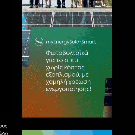
ους
λάδα