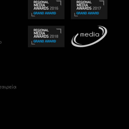
ο
ταιρεία