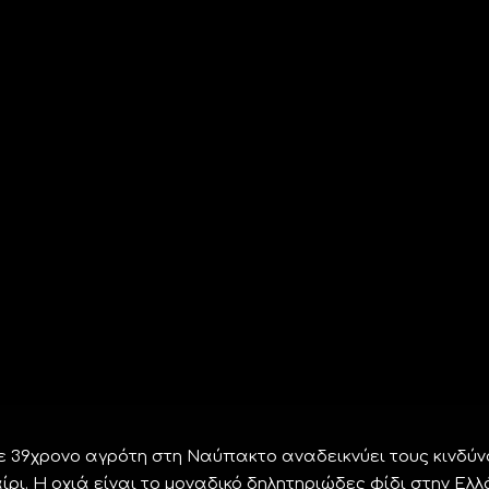
 39χρονο αγρότη στη Ναύπακτο αναδεικνύει τους κινδύν
ίρι. Η οχιά είναι το μοναδικό δηλητηριώδες φίδι στην Ελ