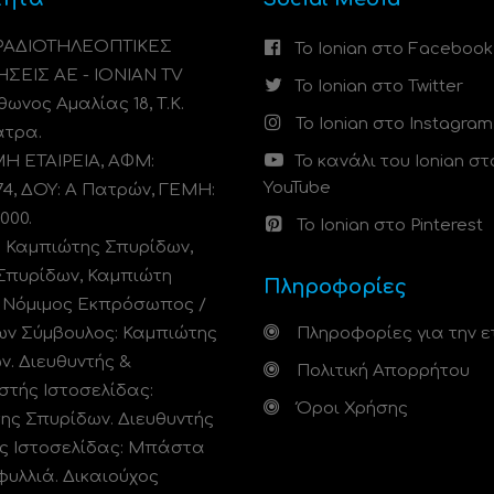
 ΡΑΔΙΟΤΗΛΕΟΠΤΙΚΕΣ
Το Ionian στο Facebook
ΗΣΕΙΣ ΑΕ - IONIAN TV
Το Ionian στο Twitter
ωνος Αμαλίας 18, Τ.Κ.
Το Ionian στο Instagram
άτρα.
 ΕΤΑΙΡΕΙΑ, ΑΦΜ:
Το κανάλι του Ionian στ
YouTube
74, ΔΟΥ: A Πατρών, ΓΕΜΗ:
000.
Το Ionian στο Pinterest
: Καμπιώτης Σπυρίδων,
Σπυρίδων, Καμπιώτη
Πληροφορίες
. Νόμιμος Εκπρόσωπος /
ων Σύμβουλος: Καμπιώτης
Πληροφορίες για την ε
ν. Διευθυντής &
Πολιτική Απορρήτου
στής Ιστοσελίδας:
Όροι Χρήσης
ης Σπυρίδων. Διευθυντής
ς Ιστοσελίδας: Μπάστα
φυλλιά. Δικαιούχος