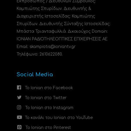
Εκπρόσωπος / Διευθύνων Σύμβουλος:
Καμπιώτης Σπυρίδων. Διευθυντής &
Διαχειριστής Ιστοσελίδας: Καμπιώτης
Σπυρίδων. Διευθυντής Σύνταξης Ιστοσελίδας:
Μπάστα Τριανταφυλλιά. Δικαιούχος Domain:
ΙΟΝΙΑΝ ΡΑΔΙΟΤΗΛΕΟΠΤΙΚΕΣ ΕΠΙΧΕΙΡΗΣΕΙΣ ΑΕ
Email: skampiotis@ioniantv.gr
Τηλέφωνο: 2610622080.
Social Media
Το Ionian στο Facebook
Το Ionian στο Twitter
Το Ionian στο Instagram
Το κανάλι του Ionian στο YouTube
Το Ionian στο Pinterest