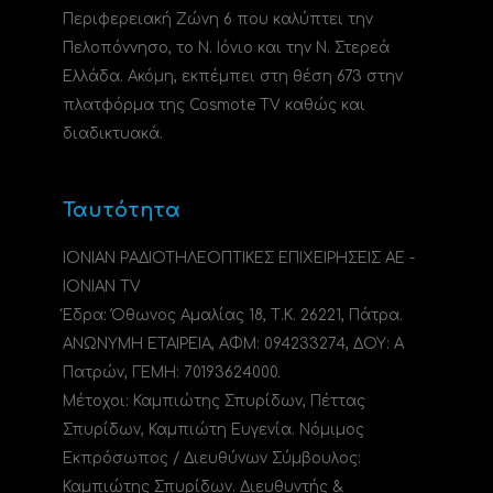
Περιφερειακή Ζώνη 6 που καλύπτει την
Πελοπόννησο, το N. Ιόνιο και την Ν. Στερεά
Ελλάδα. Ακόμη, εκπέμπει στη θέση 673 στην
πλατφόρμα της Cosmote TV καθώς και
διαδικτυακά.
Ταυτότητα
ΙΟΝΙΑΝ ΡΑΔΙΟΤΗΛΕΟΠΤΙΚΕΣ ΕΠΙΧΕΙΡΗΣΕΙΣ ΑΕ -
IONIAN TV
Έδρα: Όθωνος Αμαλίας 18, Τ.Κ. 26221, Πάτρα.
ΑΝΩΝΥΜΗ ΕΤΑΙΡΕΙΑ, ΑΦΜ: 094233274, ΔΟΥ: A
Πατρών, ΓΕΜΗ: 70193624000.
Μέτοχοι: Καμπιώτης Σπυρίδων, Πέττας
Σπυρίδων, Καμπιώτη Ευγενία. Νόμιμος
Εκπρόσωπος / Διευθύνων Σύμβουλος:
Καμπιώτης Σπυρίδων. Διευθυντής &