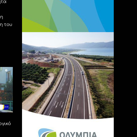
ητα
τη
η του
ογικό