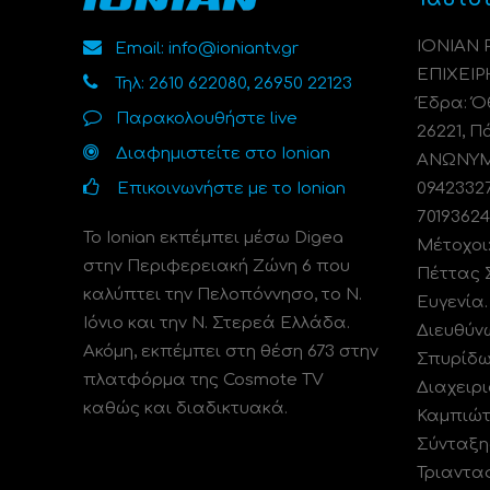
ΙΟΝΙΑΝ
Email: info@ioniantv.gr
ΕΠΙΧΕΙΡ
Τηλ: 2610 622080, 26950 22123
Έδρα: Όθ
Παρακολουθήστε live
26221, Π
Διαφημιστείτε στο Ionian
ΑΝΩΝΥΜΗ
Επικοινωνήστε με το Ionian
0942332
70193624
Το Ionian εκπέμπει μέσω Digea
Μέτοχοι
στην Περιφερειακή Ζώνη 6 που
Πέττας 
καλύπτει την Πελοπόννησο, το N.
Ευγενία
Ιόνιο και την Ν. Στερεά Ελλάδα.
Διευθύν
Ακόμη, εκπέμπει στη θέση 673 στην
Σπυρίδω
πλατφόρμα της Cosmote TV
Διαχειρι
καθώς και διαδικτυακά.
Καμπιώτ
Σύνταξη
Τριαντα