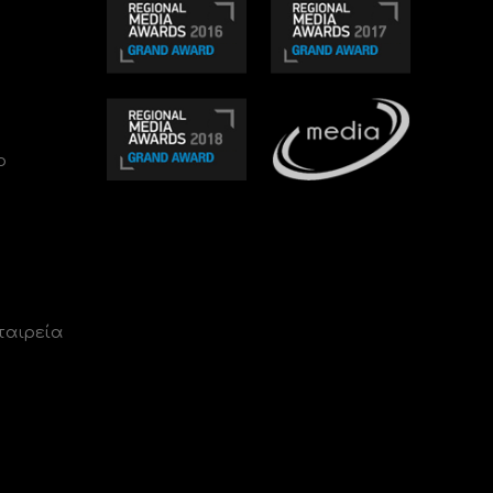
ο
ταιρεία