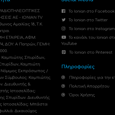
 ΡΑΔΙΟΤΗΛΕΟΠΤΙΚΕΣ
Το Ionian στο Facebook
ΗΣΕΙΣ ΑΕ - IONIAN TV
Το Ionian στο Twitter
ωνος Αμαλίας 18, Τ.Κ.
Το Ionian στο Instagram
άτρα.
 ΕΤΑΙΡΕΙΑ, ΑΦΜ:
Το κανάλι του Ionian στ
YouTube
74, ΔΟΥ: A Πατρών, ΓΕΜΗ:
000.
Το Ionian στο Pinterest
: Καμπιώτης Σπυρίδων,
Σπυρίδων, Καμπιώτη
Πληροφορίες
. Νόμιμος Εκπρόσωπος /
ων Σύμβουλος: Καμπιώτης
Πληροφορίες για την ε
ν. Διευθυντής &
Πολιτική Απορρήτου
στής Ιστοσελίδας:
Όροι Χρήσης
ης Σπυρίδων. Διευθυντής
ς Ιστοσελίδας: Μπάστα
φυλλιά. Δικαιούχος