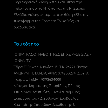
Περιφερειακή Ζώνη 6 που καλύπτει την
Πελοπόννησο, το N. Ιόνιο και την Ν. Στερεά
Ελλάδα. Ακόμη, εκπέμπει στη θέση 673 στην
πλατφόρμα της Cosmote TV καθώς και
διαδικτυακά.
Ταυτότητα
ΙΟΝΙΑΝ ΡΑΔΙΟΤΗΛΕΟΠΤΙΚΕΣ ΕΠΙΧΕΙΡΗΣΕΙΣ ΑΕ -
IONIAN TV
Έδρα: Όθωνος Αμαλίας 18, Τ.Κ. 26221, Πάτρα.
ΑΝΩΝΥΜΗ ΕΤΑΙΡΕΙΑ, ΑΦΜ: 094233274, ΔΟΥ: A
Πατρών, ΓΕΜΗ: 70193624000.
Μέτοχοι: Καμπιώτης Σπυρίδων, Πέττας
Σπυρίδων, Καμπιώτη Ευγενία. Νόμιμος
Εκπρόσωπος / Διευθύνων Σύμβουλος:
Καμπιώτης Σπυρίδων. Διευθυντής &