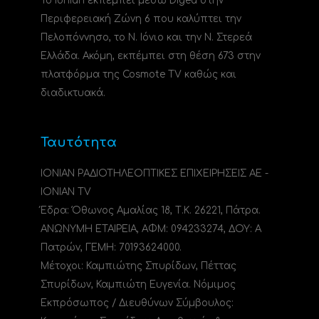
Το Ionian εκπέμπει μέσω Digea στην
Περιφερειακή Ζώνη 6 που καλύπτει την
Πελοπόννησο, το N. Ιόνιο και την Ν. Στερεά
Ελλάδα. Ακόμη, εκπέμπει στη θέση 673 στην
πλατφόρμα της Cosmote TV καθώς και
διαδικτυακά.
Ταυτότητα
ΙΟΝΙΑΝ ΡΑΔΙΟΤΗΛΕΟΠΤΙΚΕΣ ΕΠΙΧΕΙΡΗΣΕΙΣ ΑΕ -
IONIAN TV
Έδρα: Όθωνος Αμαλίας 18, Τ.Κ. 26221, Πάτρα.
ΑΝΩΝΥΜΗ ΕΤΑΙΡΕΙΑ, ΑΦΜ: 094233274, ΔΟΥ: A
Πατρών, ΓΕΜΗ: 70193624000.
Μέτοχοι: Καμπιώτης Σπυρίδων, Πέττας
Σπυρίδων, Καμπιώτη Ευγενία. Νόμιμος
Εκπρόσωπος / Διευθύνων Σύμβουλος: