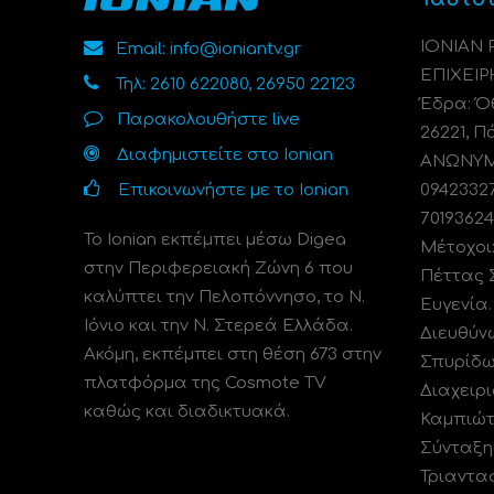
ΙΟΝΙΑΝ
Email: info@ioniantv.gr
ΕΠΙΧΕΙΡ
Τηλ: 2610 622080, 26950 22123
Έδρα: Όθ
Παρακολουθήστε live
26221, Π
Διαφημιστείτε στο Ionian
ΑΝΩΝΥΜΗ
Επικοινωνήστε με το Ionian
0942332
70193624
Το Ionian εκπέμπει μέσω Digea
Μέτοχοι
στην Περιφερειακή Ζώνη 6 που
Πέττας 
καλύπτει την Πελοπόννησο, το N.
Ευγενία
Ιόνιο και την Ν. Στερεά Ελλάδα.
Διευθύν
Ακόμη, εκπέμπει στη θέση 673 στην
Σπυρίδω
πλατφόρμα της Cosmote TV
Διαχειρι
καθώς και διαδικτυακά.
Καμπιώτ
Σύνταξη
Τριαντα