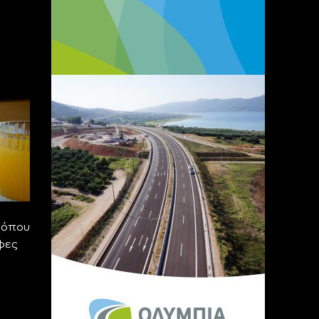
τόπου
φες