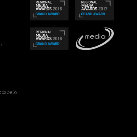
ο
ταιρεία