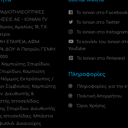
 ΡΑΔΙΟΤΗΛΕΟΠΤΙΚΕΣ
Το Ionian στο Facebook
ΗΣΕΙΣ ΑΕ - IONIAN TV
Το Ionian στο Twitter
ωνος Αμαλίας 18, Τ.Κ.
Το Ionian στο Instagram
άτρα.
 ΕΤΑΙΡΕΙΑ, ΑΦΜ:
Το κανάλι του Ionian στ
YouTube
74, ΔΟΥ: A Πατρών, ΓΕΜΗ:
000.
Το Ionian στο Pinterest
: Καμπιώτης Σπυρίδων,
Σπυρίδων, Καμπιώτη
Πληροφορίες
. Νόμιμος Εκπρόσωπος /
ων Σύμβουλος: Καμπιώτης
Πληροφορίες για την ε
ν. Διευθυντής &
Πολιτική Απορρήτου
στής Ιστοσελίδας:
Όροι Χρήσης
ης Σπυρίδων. Διευθυντής
ς Ιστοσελίδας: Μπάστα
φυλλιά. Δικαιούχος