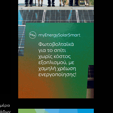
ημέρα
κάδων