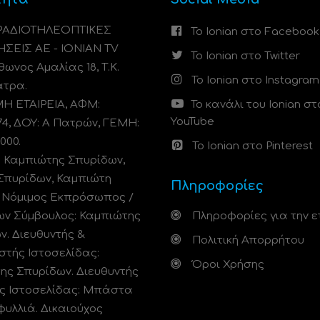
 ΡΑΔΙΟΤΗΛΕΟΠΤΙΚΕΣ
Το Ionian στο Facebook
ΗΣΕΙΣ ΑΕ - IONIAN TV
Το Ionian στο Twitter
ωνος Αμαλίας 18, Τ.Κ.
Το Ionian στο Instagram
άτρα.
 ΕΤΑΙΡΕΙΑ, ΑΦΜ:
Το κανάλι του Ionian στ
YouTube
74, ΔΟΥ: A Πατρών, ΓΕΜΗ:
000.
Το Ionian στο Pinterest
: Καμπιώτης Σπυρίδων,
Σπυρίδων, Καμπιώτη
Πληροφορίες
. Νόμιμος Εκπρόσωπος /
ων Σύμβουλος: Καμπιώτης
Πληροφορίες για την ε
ν. Διευθυντής &
Πολιτική Απορρήτου
στής Ιστοσελίδας:
Όροι Χρήσης
ης Σπυρίδων. Διευθυντής
ς Ιστοσελίδας: Μπάστα
φυλλιά. Δικαιούχος