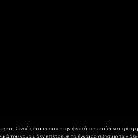
 και Σινούκ, έσπευσαν στην φωτιά που καίει για τρίτη 
ικά του νομού, δεν επέτρεψε το έγκαιρο σβήσιμο των δε