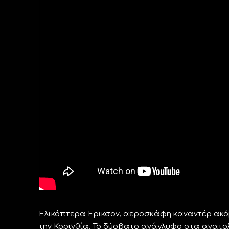
Ελικόπτερα Ερικσον, αεροσκάφη καναντέρ ακόμη
την Κορινθία. Το δύσβατο ανάγλυφο στα ανατολ