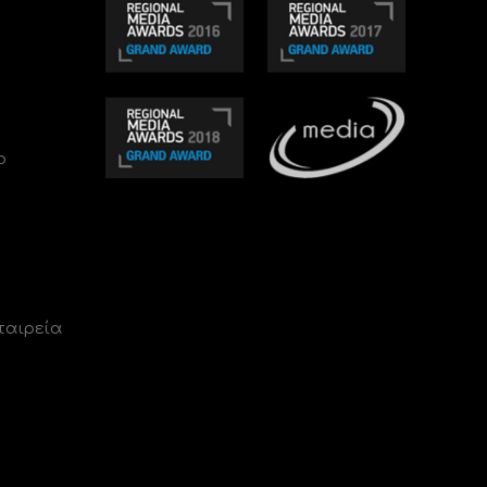
ο
ταιρεία