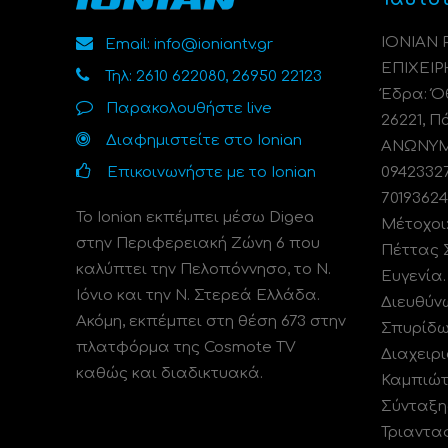
ΙΟΝΙΑΝ
Email: info@ioniantv.gr
ΕΠΙΧΕΙΡ
Τηλ: 2610 622080, 26950 22123
Έδρα: Όθ
Παρακολουθήστε live
26221, Π
Διαφημιστείτε στο Ionian
ΑΝΩΝΥΜΗ
Επικοινωνήστε με το Ionian
0942332
70193624
Το Ionian εκπέμπει μέσω Digea
Μέτοχοι
στην Περιφερειακή Ζώνη 6 που
Πέττας 
καλύπτει την Πελοπόννησο, το N.
Ευγενία
Ιόνιο και την Ν. Στερεά Ελλάδα.
Διευθύν
Ακόμη, εκπέμπει στη θέση 673 στην
Σπυρίδω
πλατφόρμα της Cosmote TV
Διαχειρι
καθώς και διαδικτυακά.
Καμπιώτ
Σύνταξη
Τριαντα