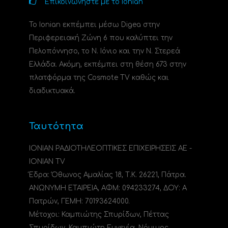
Επικοινωνήστε με το Ionian
Το Ionian εκπέμπει μέσω Digea στην
Περιφερειακή Ζώνη 6 που καλύπτει την
Πελοπόννησο, το N. Ιόνιο και την Ν. Στερεά
Ελλάδα. Ακόμη, εκπέμπει στη θέση 673 στην
πλατφόρμα της Cosmote TV καθώς και
διαδικτυακά.
Ταυτότητα
ΙΟΝΙΑΝ ΡΑΔΙΟΤΗΛΕΟΠΤΙΚΕΣ ΕΠΙΧΕΙΡΗΣΕΙΣ ΑΕ -
IONIAN TV
Έδρα: Όθωνος Αμαλίας 18, Τ.Κ. 26221, Πάτρα.
ΑΝΩΝΥΜΗ ΕΤΑΙΡΕΙΑ, ΑΦΜ: 094233274, ΔΟΥ: A
Πατρών, ΓΕΜΗ: 70193624000.
Μέτοχοι: Καμπιώτης Σπυρίδων, Πέττας
Σπυρίδων, Καμπιώτη Ευγενία. Νόμιμος