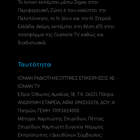
Το Ionian εκπέμπει μέσω Digea στην
Περιφερειακή Ζώνη 6 που καλύπτει την
Πελοπόννησο, το N. Ιόνιο και την Ν. Στερεά
Ελλάδα. Ακόμη, εκπέμπει στη θέση 673 στην
πλατφόρμα της Cosmote TV καθώς και
διαδικτυακά.
Ταυτότητα
ΙΟΝΙΑΝ ΡΑΔΙΟΤΗΛΕΟΠΤΙΚΕΣ ΕΠΙΧΕΙΡΗΣΕΙΣ ΑΕ -
IONIAN TV
Έδρα: Όθωνος Αμαλίας 18, Τ.Κ. 26221, Πάτρα.
ΑΝΩΝΥΜΗ ΕΤΑΙΡΕΙΑ, ΑΦΜ: 094233274, ΔΟΥ: A
Πατρών, ΓΕΜΗ: 70193624000.
Μέτοχοι: Καμπιώτης Σπυρίδων, Πέττας
Σπυρίδων, Καμπιώτη Ευγενία. Νόμιμος
Εκπρόσωπος / Διευθύνων Σύμβουλος: