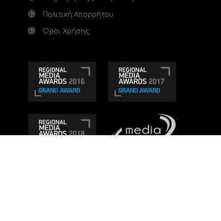
Πολιτική Απορρήτου
Όροι Χρήσης
Τηλεοπτικό κανάλι Ionian TV - Η Τηλεόραση της
Δυτικής Ελλάδας
. Ενημέρωση, Άποψη, Ψυχαγωγία.