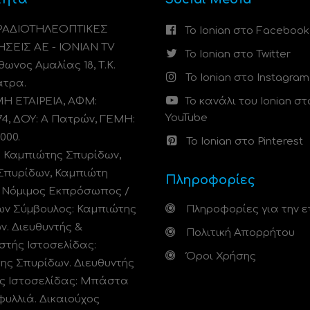
 ΡΑΔΙΟΤΗΛΕΟΠΤΙΚΕΣ
Το Ionian στο Facebook
ΗΣΕΙΣ ΑΕ - IONIAN TV
Το Ionian στο Twitter
ωνος Αμαλίας 18, Τ.Κ.
Το Ionian στο Instagram
άτρα.
 ΕΤΑΙΡΕΙΑ, ΑΦΜ:
Το κανάλι του Ionian στ
YouTube
74, ΔΟΥ: A Πατρών, ΓΕΜΗ:
000.
Το Ionian στο Pinterest
: Καμπιώτης Σπυρίδων,
Σπυρίδων, Καμπιώτη
Πληροφορίες
. Νόμιμος Εκπρόσωπος /
ων Σύμβουλος: Καμπιώτης
Πληροφορίες για την ε
ν. Διευθυντής &
Πολιτική Απορρήτου
στής Ιστοσελίδας:
Όροι Χρήσης
ης Σπυρίδων. Διευθυντής
ς Ιστοσελίδας: Μπάστα
φυλλιά. Δικαιούχος