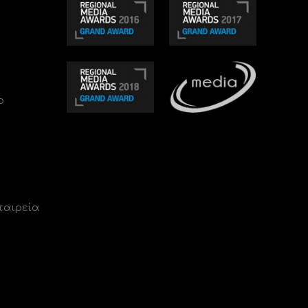
ο
ταιρεία