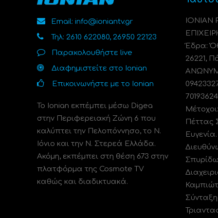
ΙΟΝΙΑΝ
Email: info@ioniantv.gr
ΕΠΙΧΕΙΡ
Τηλ: 2610 622080, 26950 22123
Έδρα: Όθ
Παρακολουθήστε live
26221, Π
Διαφημιστείτε στο Ionian
ΑΝΩΝΥΜΗ
Επικοινωνήστε με το Ionian
0942332
70193624
Το Ionian εκπέμπει μέσω Digea
Μέτοχοι
στην Περιφερειακή Ζώνη 6 που
Πέττας 
καλύπτει την Πελοπόννησο, το N.
Ευγενία
Ιόνιο και την Ν. Στερεά Ελλάδα.
Διευθύν
Ακόμη, εκπέμπει στη θέση 673 στην
Σπυρίδω
πλατφόρμα της Cosmote TV
Διαχειρι
καθώς και διαδικτυακά.
Καμπιώτ
Σύνταξη
Τριαντα