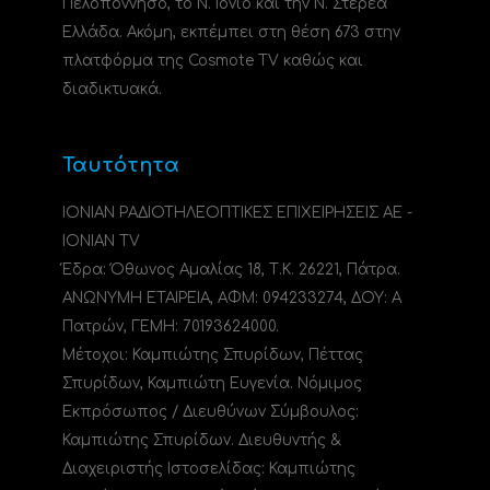
Πελοπόννησο, το N. Ιόνιο και την Ν. Στερεά
Ελλάδα. Ακόμη, εκπέμπει στη θέση 673 στην
πλατφόρμα της Cosmote TV καθώς και
διαδικτυακά.
Ταυτότητα
ΙΟΝΙΑΝ ΡΑΔΙΟΤΗΛΕΟΠΤΙΚΕΣ ΕΠΙΧΕΙΡΗΣΕΙΣ ΑΕ -
IONIAN TV
Έδρα: Όθωνος Αμαλίας 18, Τ.Κ. 26221, Πάτρα.
ΑΝΩΝΥΜΗ ΕΤΑΙΡΕΙΑ, ΑΦΜ: 094233274, ΔΟΥ: A
Πατρών, ΓΕΜΗ: 70193624000.
Μέτοχοι: Καμπιώτης Σπυρίδων, Πέττας
Σπυρίδων, Καμπιώτη Ευγενία. Νόμιμος
Εκπρόσωπος / Διευθύνων Σύμβουλος:
Καμπιώτης Σπυρίδων. Διευθυντής &
Διαχειριστής Ιστοσελίδας: Καμπιώτης