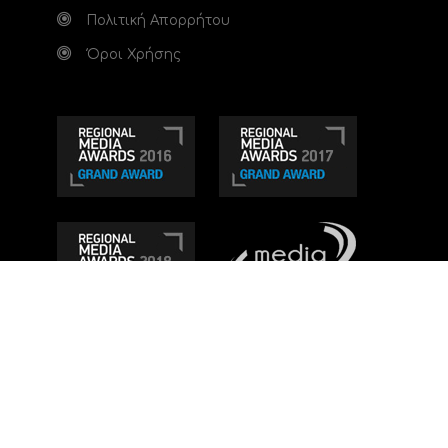
Πολιτική Απορρήτου
Όροι Χρήσης
Τηλεοπτικό κανάλι Ionian TV - Η Τηλεόραση της
Δυτικής Ελλάδας
. Ενημέρωση, Άποψη, Ψυχαγωγία.