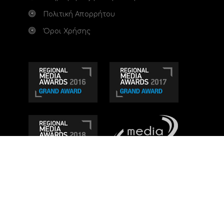
Πολιτική Απορρήτου
Όροι Χρήσης
Τηλεοπτικό κανάλι Ionian TV - Η Τηλεόραση της
Δυτικής Ελλάδας
. Ενημέρωση, Άποψη, Ψυχαγωγία.