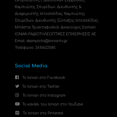
Εκπρόσωπος / Διευθύνων Σύμβουλος:
Καμπιώτης Σπυρίδων. Διευθυντής &
Διαχειριστής Ιστοσελίδας: Καμπιώτης
Σπυρίδων. Διευθυντής Σύνταξης Ιστοσελίδας:
Μπάστα Τριανταφυλλιά. Δικαιούχος Domain:
ΙΟΝΙΑΝ ΡΑΔΙΟΤΗΛΕΟΠΤΙΚΕΣ ΕΠΙΧΕΙΡΗΣΕΙΣ ΑΕ
Email: skampiotis@ioniantv.gr
Τηλέφωνο: 2610622080.
Social Media
Το Ionian στο Facebook
Το Ionian στο Twitter
Το Ionian στο Instagram
Το κανάλι του Ionian στο YouTube
Το Ionian στο Pinterest