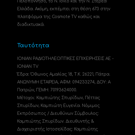
Πελοπόννησο, το N. Ιόνιο και την Ν. Στερεά
Ελλάδα. Ακόμη, εκπέμπει στη θέση 673 στην
πλατφόρμα της Cosmote TV καθώς και
διαδικτυακά.
Ταυτότητα
ΙΟΝΙΑΝ ΡΑΔΙΟΤΗΛΕΟΠΤΙΚΕΣ ΕΠΙΧΕΙΡΗΣΕΙΣ ΑΕ -
IONIAN TV
Έδρα: Όθωνος Αμαλίας 18, Τ.Κ. 26221, Πάτρα.
ΑΝΩΝΥΜΗ ΕΤΑΙΡΕΙΑ, ΑΦΜ: 094233274, ΔΟΥ: A
Πατρών, ΓΕΜΗ: 70193624000.
Μέτοχοι: Καμπιώτης Σπυρίδων, Πέττας
Σπυρίδων, Καμπιώτη Ευγενία. Νόμιμος
Εκπρόσωπος / Διευθύνων Σύμβουλος:
Καμπιώτης Σπυρίδων. Διευθυντής &
Διαχειριστής Ιστοσελίδας: Καμπιώτης