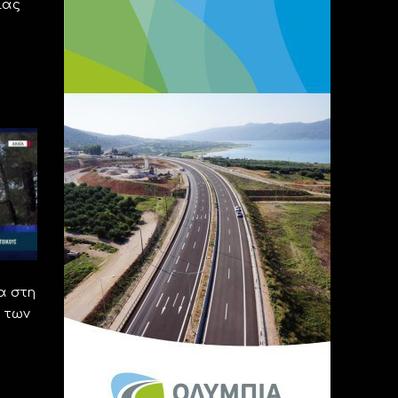
ίας
α στη
 των