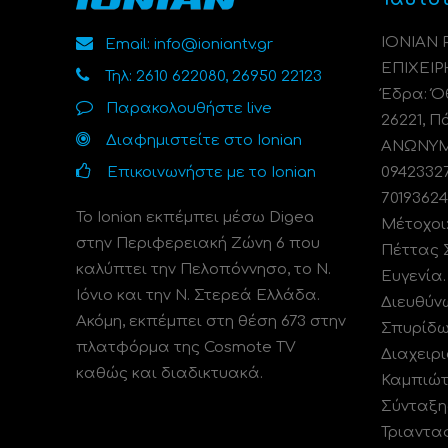
ΙΟΝΙΑΝ
Email: info@ioniantv.gr
ΕΠΙΧΕΙΡ
Τηλ: 2610 622080, 26950 22123
Έδρα: Όθ
Παρακολουθήστε live
26221, Π
Διαφημιστείτε στο Ionian
ΑΝΩΝΥΜΗ
Επικοινωνήστε με το Ionian
0942332
70193624
Το Ionian εκπέμπει μέσω Digea
Μέτοχοι
στην Περιφερειακή Ζώνη 6 που
Πέττας 
καλύπτει την Πελοπόννησο, το N.
Ευγενία
Ιόνιο και την Ν. Στερεά Ελλάδα.
Διευθύν
Ακόμη, εκπέμπει στη θέση 673 στην
Σπυρίδω
πλατφόρμα της Cosmote TV
Διαχειρι
καθώς και διαδικτυακά.
Καμπιώτ
Σύνταξη
Τριαντα