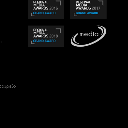
ο
ταιρεία