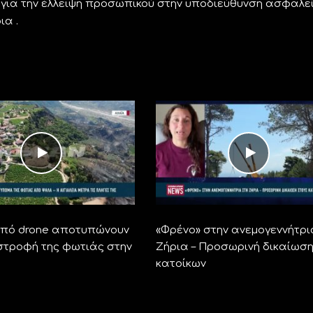
 για την έλλειψη προσωπικού στην υποδιεύθυνση ασφαλε
ια .
από drone αποτυπώνουν
«Φρένο» στην ανεμογεννήτρι
στροφή της φωτιάς στην
Ζήρια – Προσωρινή δικαίωση
α
κατοίκων