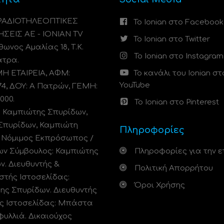
 ΡΑΔΙΟΤΗΛΕΟΠΤΙΚΕΣ
Το Ionian στο Facebook
ΗΣΕΙΣ ΑΕ - IONIAN TV
Το Ionian στο Twitter
ωνος Αμαλίας 18, Τ.Κ.
Το Ionian στο Instagram
άτρα.
 ΕΤΑΙΡΕΙΑ, ΑΦΜ:
Το κανάλι του Ionian στ
YouTube
74, ΔΟΥ: A Πατρών, ΓΕΜΗ:
000.
Το Ionian στο Pinterest
: Καμπιώτης Σπυρίδων,
Σπυρίδων, Καμπιώτη
Πληροφορίες
. Νόμιμος Εκπρόσωπος /
ων Σύμβουλος: Καμπιώτης
Πληροφορίες για την ε
ν. Διευθυντής &
Πολιτική Απορρήτου
στής Ιστοσελίδας:
Όροι Χρήσης
ης Σπυρίδων. Διευθυντής
ς Ιστοσελίδας: Μπάστα
φυλλιά. Δικαιούχος