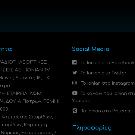
τητα
Social Media
 ΡΑΔΙΟΤΗΛΕΟΠΤΙΚΕΣ
Το Ionian στο Facebook
ΗΣΕΙΣ ΑΕ - IONIAN TV
Το Ionian στο Twitter
ωνος Αμαλίας 18, Τ.Κ.
Το Ionian στο Instagram
άτρα.
 ΕΤΑΙΡΕΙΑ, ΑΦΜ:
Το κανάλι του Ionian στ
YouTube
74, ΔΟΥ: A Πατρών, ΓΕΜΗ:
000.
Το Ionian στο Pinterest
: Καμπιώτης Σπυρίδων,
Σπυρίδων, Καμπιώτη
Πληροφορίες
. Νόμιμος Εκπρόσωπος /