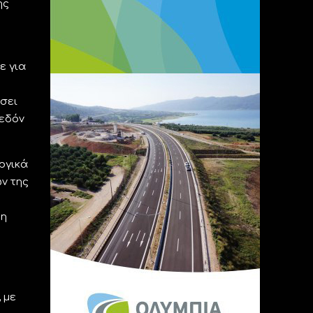
ης
ε για
σει
εδόν
ργικά
ν της
ρη
 με