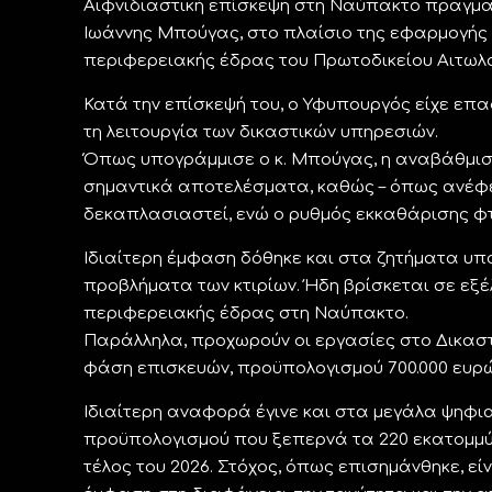
Αιφνιδιαστική επίσκεψη στη Ναύπακτο πραγμα
Ιωάννης Μπούγας, στο πλαίσιο της εφαρμογής τ
περιφερειακής έδρας του Πρωτοδικείου Αιτωλ
Κατά την επίσκεψή του, ο Υφυπουργός είχε επ
τη λειτουργία των δικαστικών υπηρεσιών.
Όπως υπογράμμισε ο κ. Μπούγας, η αναβάθμισ
σημαντικά αποτελέσματα, καθώς – όπως ανέφερ
δεκαπλασιαστεί, ενώ ο ρυθμός εκκαθάρισης φτά
Ιδιαίτερη έμφαση δόθηκε και στα ζητήματα υπο
προβλήματα των κτιρίων. Ήδη βρίσκεται σε εξ
περιφερειακής έδρας στη Ναύπακτο.
Παράλληλα, προχωρούν οι εργασίες στο Δικαστ
φάση επισκευών, προϋπολογισμού 700.000 ευρώ,
Ιδιαίτερη αναφορά έγινε και στα μεγάλα ψηφια
προϋπολογισμού που ξεπερνά τα 220 εκατομμύ
τέλος του 2026. Στόχος, όπως επισημάνθηκε, εί