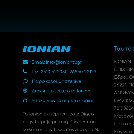
Ταυτό
ΙΟΝΙΑΝ
Email: info@ioniantv.gr
ΕΠΙΧΕΙΡ
Τηλ: 2610 622080, 26950 22123
Έδρα: Όθ
Παρακολουθήστε live
26221, Π
Διαφημιστείτε στο Ionian
ΑΝΩΝΥΜΗ
Επικοινωνήστε με το Ionian
0942332
70193624
Το Ionian εκπέμπει μέσω Digea
Μέτοχοι
στην Περιφερειακή Ζώνη 6 που
Πέττας 
καλύπτει την Πελοπόννησο, το N.
Ευγενία