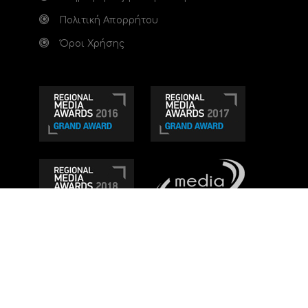
Πολιτική Απορρήτου
Όροι Χρήσης
Τηλεοπτικό κανάλι Ionian TV - Η Τηλεόραση της
Δυτικής Ελλάδας
. Ενημέρωση, Άποψη, Ψυχαγωγία.