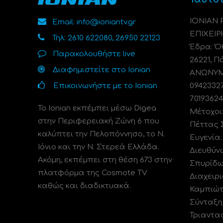
ΙΟΝΙΑΝ
Email: info@ioniantv.gr
ΕΠΙΧΕΙΡ
Τηλ: 2610 622080, 26950 22123
Έδρα: Όθ
Παρακολουθήστε live
26221, Π
Διαφημιστείτε στο Ionian
ΑΝΩΝΥΜΗ
Επικοινωνήστε με το Ionian
0942332
70193624
Το Ionian εκπέμπει μέσω Digea
Μέτοχοι
στην Περιφερειακή Ζώνη 6 που
Πέττας 
καλύπτει την Πελοπόννησο, το N.
Ευγενία
Ιόνιο και την Ν. Στερεά Ελλάδα.
Διευθύν
Ακόμη, εκπέμπει στη θέση 673 στην
Σπυρίδω
πλατφόρμα της Cosmote TV
Διαχειρι
καθώς και διαδικτυακά.
Καμπιώτ
Σύνταξη
Τριαντα