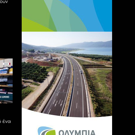
ουν
ό ένα