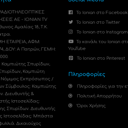
 ΡΑΔΙΟΤΗΛΕΟΠΤΙΚΕΣ
Το Ionian στο Facebook
ΗΣΕΙΣ ΑΕ - IONIAN TV
Το Ionian στο Twitter
ωνος Αμαλίας 18, Τ.Κ.
Το Ionian στο Instagram
άτρα.
 ΕΤΑΙΡΕΙΑ, ΑΦΜ:
Το κανάλι του Ionian στ
YouTube
74, ΔΟΥ: A Πατρών, ΓΕΜΗ:
000.
Το Ionian στο Pinterest
: Καμπιώτης Σπυρίδων,
Σπυρίδων, Καμπιώτη
Πληροφορίες
. Νόμιμος Εκπρόσωπος /
ων Σύμβουλος: Καμπιώτης
Πληροφορίες για την ε
ν. Διευθυντής &
Πολιτική Απορρήτου
στής Ιστοσελίδας:
Όροι Χρήσης
ης Σπυρίδων. Διευθυντής
ς Ιστοσελίδας: Μπάστα
φυλλιά. Δικαιούχος