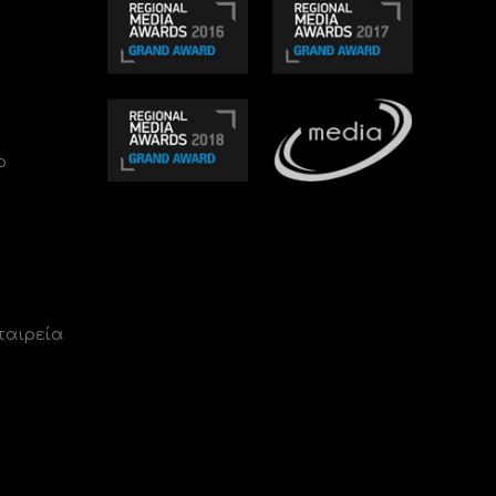
ο
ταιρεία