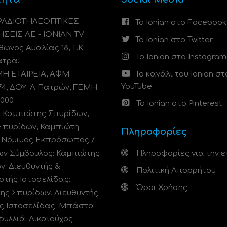
 ΡΑΔΙΟΤΗΛΕΟΠΤΙΚΕΣ
Το Ionian στο Facebook
ΗΣΕΙΣ ΑΕ - IONIAN TV
Το Ionian στο Twitter
ωνος Αμαλίας 18, Τ.Κ.
Το Ionian στο Instagram
άτρα.
 ΕΤΑΙΡΕΙΑ, ΑΦΜ:
Το κανάλι του Ionian στ
YouTube
74, ΔΟΥ: A Πατρών, ΓΕΜΗ:
000.
Το Ionian στο Pinterest
: Καμπιώτης Σπυρίδων,
Σπυρίδων, Καμπιώτη
Πληροφορίες
. Νόμιμος Εκπρόσωπος /
ων Σύμβουλος: Καμπιώτης
Πληροφορίες για την ε
ν. Διευθυντής &
Πολιτική Απορρήτου
στής Ιστοσελίδας:
Όροι Χρήσης
ης Σπυρίδων. Διευθυντής
ς Ιστοσελίδας: Μπάστα
φυλλιά. Δικαιούχος