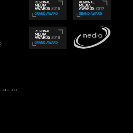
ο
ταιρεία