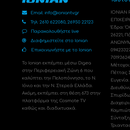
ΙΟΝΙΑΝ
Email: info@ioniantv.gr
ΕΠΙΧΕΙΡ
Τηλ: 2610 622080, 26950 22123
Έδρα: Όθ
Παρακολουθήστε live
26221, Π
Διαφημιστείτε στο Ionian
ΑΝΩΝΥΜΗ
Επικοινωνήστε με το Ionian
0942332
70193624
Το Ionian εκπέμπει μέσω Digea
Μέτοχοι
στην Περιφερειακή Ζώνη 6 που
Πέττας 
καλύπτει την Πελοπόννησο, το N.
Ευγενία
Ιόνιο και την Ν. Στερεά Ελλάδα.
Διευθύν
Ακόμη, εκπέμπει στη θέση 673 στην
Σπυρίδω
πλατφόρμα της Cosmote TV
Διαχειρι
καθώς και διαδικτυακά.
Καμπιώτ
Σύνταξη
Τριαντα