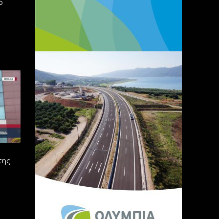
ό
της