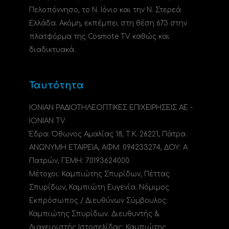
Πελοπόννησο, το N. Ιόνιο και την Ν. Στερεά
Ελλάδα. Ακόμη, εκπέμπει στη θέση 673 στην
πλατφόρμα της Cosmote TV καθώς και
διαδικτυακά.
Ταυτότητα
ΙΟΝΙΑΝ ΡΑΔΙΟΤΗΛΕΟΠΤΙΚΕΣ ΕΠΙΧΕΙΡΗΣΕΙΣ ΑΕ -
IONIAN TV
Έδρα: Όθωνος Αμαλίας 18, Τ.Κ. 26221, Πάτρα.
ΑΝΩΝΥΜΗ ΕΤΑΙΡΕΙΑ, ΑΦΜ: 094233274, ΔΟΥ: A
Πατρών, ΓΕΜΗ: 70193624000.
Μέτοχοι: Καμπιώτης Σπυρίδων, Πέττας
Σπυρίδων, Καμπιώτη Ευγενία. Νόμιμος
Εκπρόσωπος / Διευθύνων Σύμβουλος:
Καμπιώτης Σπυρίδων. Διευθυντής &
Διαχειριστής Ιστοσελίδας: Καμπιώτης