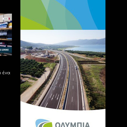
ό ένα