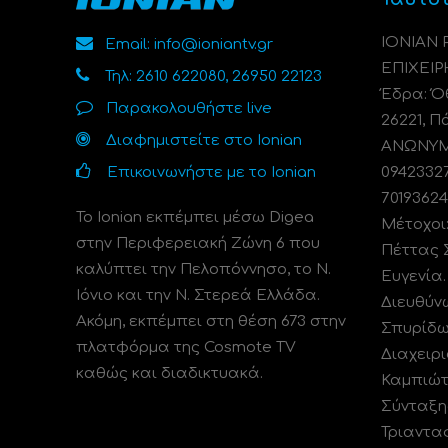
ΙΟΝΙΑΝ
Email: info@ioniantv.gr
ΕΠΙΧΕΙΡ
Τηλ: 2610 622080, 26950 22123
Έδρα: Όθ
Παρακολουθήστε live
26221, Π
Διαφημιστείτε στο Ionian
ΑΝΩΝΥΜΗ
Επικοινωνήστε με το Ionian
0942332
70193624
Το Ionian εκπέμπει μέσω Digea
Μέτοχοι
στην Περιφερειακή Ζώνη 6 που
Πέττας 
καλύπτει την Πελοπόννησο, το N.
Ευγενία
Ιόνιο και την Ν. Στερεά Ελλάδα.
Διευθύν
Ακόμη, εκπέμπει στη θέση 673 στην
Σπυρίδω
πλατφόρμα της Cosmote TV
Διαχειρι
καθώς και διαδικτυακά.
Καμπιώτ
Σύνταξη
Τριαντα