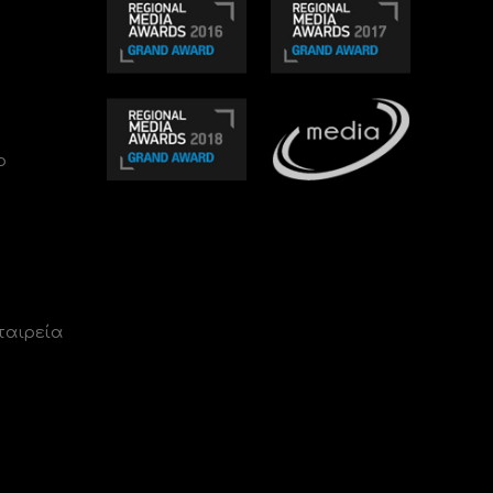
ο
ταιρεία