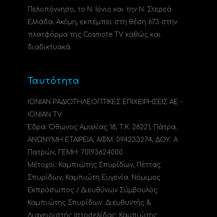
Πελοπόννησο, το N. Ιόνιο και την Ν. Στερεά
Ελλάδα. Ακόμη, εκπέμπει στη θέση 673 στην
πλατφόρμα της Cosmote TV καθώς και
διαδικτυακά.
Ταυτότητα
ΙΟΝΙΑΝ ΡΑΔΙΟΤΗΛΕΟΠΤΙΚΕΣ ΕΠΙΧΕΙΡΗΣΕΙΣ ΑΕ -
IONIAN TV
Έδρα: Όθωνος Αμαλίας 18, Τ.Κ. 26221, Πάτρα.
ΑΝΩΝΥΜΗ ΕΤΑΙΡΕΙΑ, ΑΦΜ: 094233274, ΔΟΥ: A
Πατρών, ΓΕΜΗ: 70193624000.
Μέτοχοι: Καμπιώτης Σπυρίδων, Πέττας
Σπυρίδων, Καμπιώτη Ευγενία. Νόμιμος
Εκπρόσωπος / Διευθύνων Σύμβουλος:
Καμπιώτης Σπυρίδων. Διευθυντής &
Διαχειριστής Ιστοσελίδας: Καμπιώτης