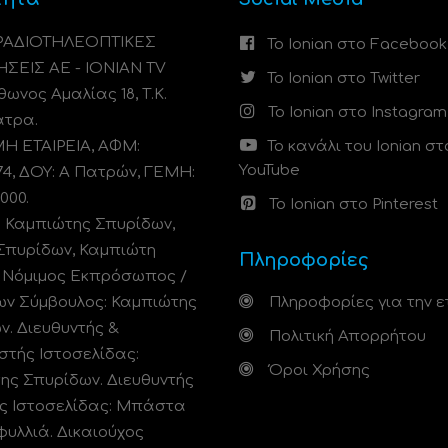
 ΡΑΔΙΟΤΗΛΕΟΠΤΙΚΕΣ
Το Ionian στο Facebook
ΗΣΕΙΣ ΑΕ - IONIAN TV
Το Ionian στο Twitter
ωνος Αμαλίας 18, Τ.Κ.
Το Ionian στο Instagram
άτρα.
 ΕΤΑΙΡΕΙΑ, ΑΦΜ:
Το κανάλι του Ionian στ
YouTube
74, ΔΟΥ: A Πατρών, ΓΕΜΗ:
000.
Το Ionian στο Pinterest
: Καμπιώτης Σπυρίδων,
Σπυρίδων, Καμπιώτη
Πληροφορίες
. Νόμιμος Εκπρόσωπος /
ων Σύμβουλος: Καμπιώτης
Πληροφορίες για την ε
ν. Διευθυντής &
Πολιτική Απορρήτου
στής Ιστοσελίδας:
Όροι Χρήσης
ης Σπυρίδων. Διευθυντής
ς Ιστοσελίδας: Μπάστα
φυλλιά. Δικαιούχος