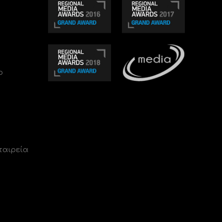
ο
ταιρεία