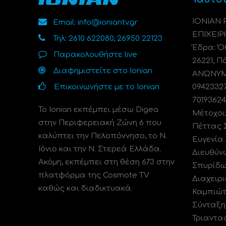
ΙΟΝΙΑΝ
Email: info@ioniantv.gr
ΕΠΙΧΕΙΡ
Τηλ: 2610 622080, 26950 22123
Έδρα: Όθ
Παρακολουθήστε live
26221, Π
Διαφημιστείτε στο Ionian
ΑΝΩΝΥΜΗ
Επικοινωνήστε με το Ionian
0942332
70193624
Το Ionian εκπέμπει μέσω Digea
Μέτοχοι
στην Περιφερειακή Ζώνη 6 που
Πέττας 
καλύπτει την Πελοπόννησο, το N.
Ευγενία
Ιόνιο και την Ν. Στερεά Ελλάδα.
Διευθύν
Ακόμη, εκπέμπει στη θέση 673 στην
Σπυρίδω
πλατφόρμα της Cosmote TV
Διαχειρι
καθώς και διαδικτυακά.
Καμπιώτ
Σύνταξη
Τριαντα