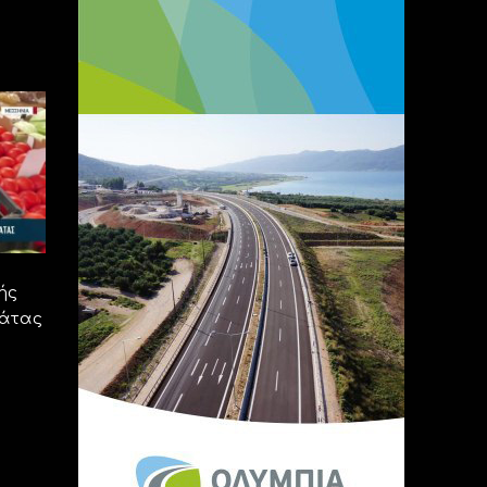
ής
μάτας