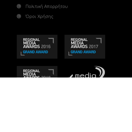
Πολιτική Απορρήτου
Όροι Χρήσης
Τηλεοπτικό κανάλι Ionian TV - Η Τηλεόραση της
Δυτικής Ελλάδας
. Ενημέρωση, Άποψη, Ψυχαγωγία.