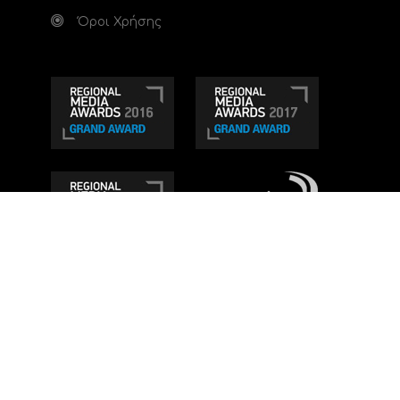
Όροι Χρήσης
Τηλεοπτικό κανάλι Ionian TV - Η Τηλεόραση της
Δυτικής Ελλάδας
. Ενημέρωση, Άποψη, Ψυχαγωγία.
Κατασκευή ιστοσελίδας: Set 2 Web