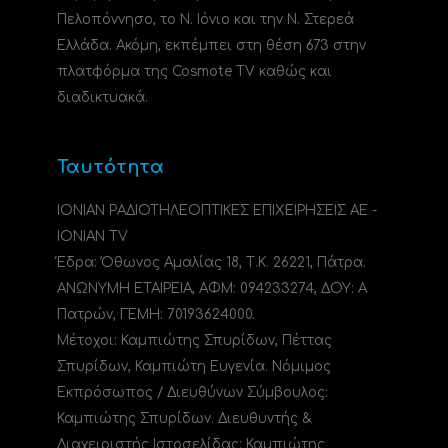
Πελοπόννησο, το N. Ιόνιο και την Ν. Στερεά
Ελλάδα. Ακόμη, εκπέμπει στη θέση 673 στην
πλατφόρμα της Cosmote TV καθώς και
διαδικτυακά.
Ταυτότητα
ΙΟΝΙΑΝ ΡΑΔΙΟΤΗΛΕΟΠΤΙΚΕΣ ΕΠΙΧΕΙΡΗΣΕΙΣ ΑΕ -
IONIAN TV
Έδρα: Όθωνος Αμαλίας 18, Τ.Κ. 26221, Πάτρα.
ΑΝΩΝΥΜΗ ΕΤΑΙΡΕΙΑ, ΑΦΜ: 094233274, ΔΟΥ: A
Πατρών, ΓΕΜΗ: 70193624000.
Μέτοχοι: Καμπιώτης Σπυρίδων, Πέττας
Σπυρίδων, Καμπιώτη Ευγενία. Νόμιμος
Εκπρόσωπος / Διευθύνων Σύμβουλος:
Καμπιώτης Σπυρίδων. Διευθυντής &
Διαχειριστής Ιστοσελίδας: Καμπιώτης