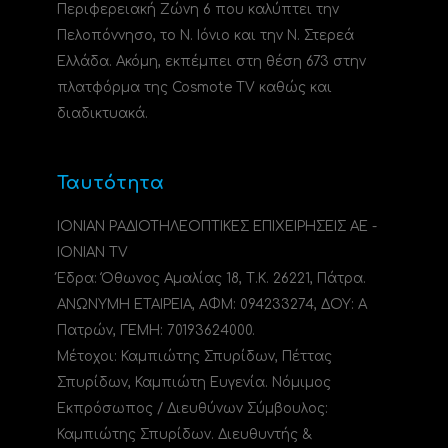
Περιφερειακή Ζώνη 6 που καλύπτει την
Πελοπόννησο, το N. Ιόνιο και την Ν. Στερεά
Ελλάδα. Ακόμη, εκπέμπει στη θέση 673 στην
πλατφόρμα της Cosmote TV καθώς και
διαδικτυακά.
Ταυτότητα
ΙΟΝΙΑΝ ΡΑΔΙΟΤΗΛΕΟΠΤΙΚΕΣ ΕΠΙΧΕΙΡΗΣΕΙΣ ΑΕ -
IONIAN TV
Έδρα: Όθωνος Αμαλίας 18, Τ.Κ. 26221, Πάτρα.
ΑΝΩΝΥΜΗ ΕΤΑΙΡΕΙΑ, ΑΦΜ: 094233274, ΔΟΥ: A
Πατρών, ΓΕΜΗ: 70193624000.
Μέτοχοι: Καμπιώτης Σπυρίδων, Πέττας
Σπυρίδων, Καμπιώτη Ευγενία. Νόμιμος
Εκπρόσωπος / Διευθύνων Σύμβουλος:
Καμπιώτης Σπυρίδων. Διευθυντής &