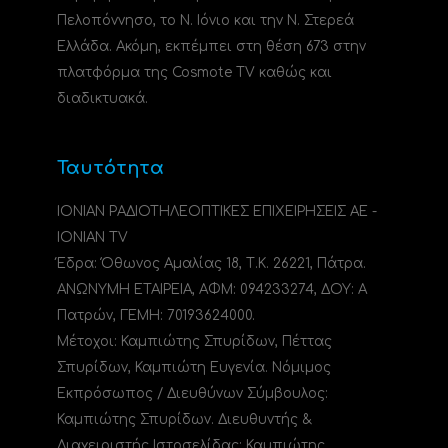
Πελοπόννησο, το N. Ιόνιο και την Ν. Στερεά
Ελλάδα. Ακόμη, εκπέμπει στη θέση 673 στην
πλατφόρμα της Cosmote TV καθώς και
διαδικτυακά.
Ταυτότητα
ΙΟΝΙΑΝ ΡΑΔΙΟΤΗΛΕΟΠΤΙΚΕΣ ΕΠΙΧΕΙΡΗΣΕΙΣ ΑΕ -
IONIAN TV
Έδρα: Όθωνος Αμαλίας 18, Τ.Κ. 26221, Πάτρα.
ΑΝΩΝΥΜΗ ΕΤΑΙΡΕΙΑ, ΑΦΜ: 094233274, ΔΟΥ: A
Πατρών, ΓΕΜΗ: 70193624000.
Μέτοχοι: Καμπιώτης Σπυρίδων, Πέττας
Σπυρίδων, Καμπιώτη Ευγενία. Νόμιμος
Εκπρόσωπος / Διευθύνων Σύμβουλος:
Καμπιώτης Σπυρίδων. Διευθυντής &
Διαχειριστής Ιστοσελίδας: Καμπιώτης