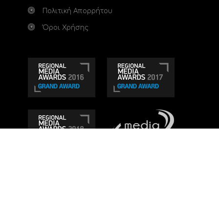
Πολιτική Απορρήτου
Όροι Χρήσης
Τηλεοπτικό κανάλι Ionian TV - Η Τηλεόραση της
Δυτικής Ελλάδας
. Ενημέρωση, Άποψη, Ψυχαγωγία.