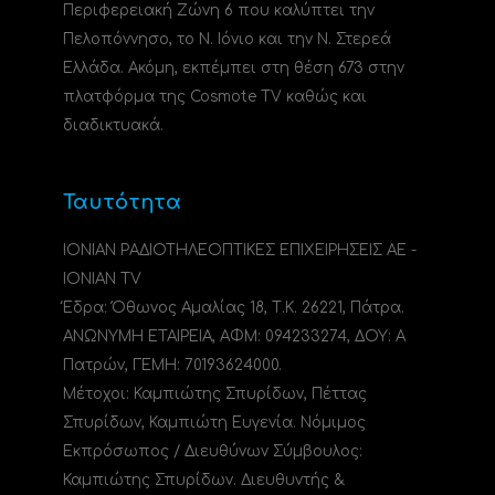
Περιφερειακή Ζώνη 6 που καλύπτει την
Πελοπόννησο, το N. Ιόνιο και την Ν. Στερεά
Ελλάδα. Ακόμη, εκπέμπει στη θέση 673 στην
πλατφόρμα της Cosmote TV καθώς και
διαδικτυακά.
Ταυτότητα
ΙΟΝΙΑΝ ΡΑΔΙΟΤΗΛΕΟΠΤΙΚΕΣ ΕΠΙΧΕΙΡΗΣΕΙΣ ΑΕ -
IONIAN TV
Έδρα: Όθωνος Αμαλίας 18, Τ.Κ. 26221, Πάτρα.
ΑΝΩΝΥΜΗ ΕΤΑΙΡΕΙΑ, ΑΦΜ: 094233274, ΔΟΥ: A
Πατρών, ΓΕΜΗ: 70193624000.
Μέτοχοι: Καμπιώτης Σπυρίδων, Πέττας
Σπυρίδων, Καμπιώτη Ευγενία. Νόμιμος
Εκπρόσωπος / Διευθύνων Σύμβουλος:
Καμπιώτης Σπυρίδων. Διευθυντής &