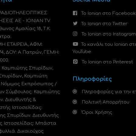
 ΡΑΔΙΟΤΗΛΕΟΠΤΙΚΕΣ
Το Ionian στο Facebook
ΗΣΕΙΣ ΑΕ - IONIAN TV
Το Ionian στο Twitter
ωνος Αμαλίας 18, Τ.Κ.
Το Ionian στο Instagram
άτρα.
 ΕΤΑΙΡΕΙΑ, ΑΦΜ:
Το κανάλι του Ionian στ
YouTube
74, ΔΟΥ: A Πατρών, ΓΕΜΗ:
000.
Το Ionian στο Pinterest
: Καμπιώτης Σπυρίδων,
Σπυρίδων, Καμπιώτη
Πληροφορίες
. Νόμιμος Εκπρόσωπος /
ων Σύμβουλος: Καμπιώτης
Πληροφορίες για την ε
ν. Διευθυντής &
Πολιτική Απορρήτου
στής Ιστοσελίδας:
Όροι Χρήσης
ης Σπυρίδων. Διευθυντής
ς Ιστοσελίδας: Μπάστα
φυλλιά. Δικαιούχος