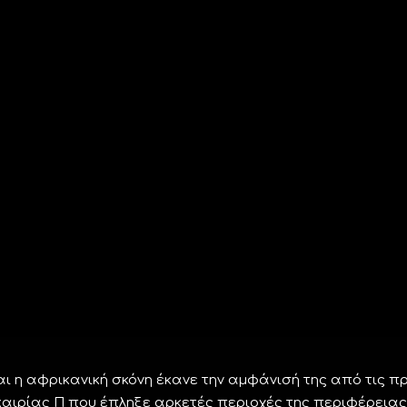
ι η αφρικανική σκόνη έκανε την αμφάνισή της από τις π
αιρίας Π που έπληξε αρκετές περιοχές της περιφέρειας.