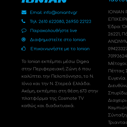
ΙΟΝΙΑΝ
Email: info@ioniantv.gr
ΕΠΙΧΕΙΡ
Τηλ: 2610 622080, 26950 22123
Έδρα: Όθ
Παρακολουθήστε live
26221, Π
Διαφημιστείτε στο Ionian
ΑΝΩΝΥΜΗ
Επικοινωνήστε με το Ionian
0942332
70193624
Το Ionian εκπέμπει μέσω Digea
Μέτοχοι
στην Περιφερειακή Ζώνη 6 που
Πέττας 
καλύπτει την Πελοπόννησο, το N.
Ευγενία
Ιόνιο και την Ν. Στερεά Ελλάδα.
Διευθύν
Ακόμη, εκπέμπει στη θέση 673 στην
Σπυρίδω
πλατφόρμα της Cosmote TV
Διαχειρι
καθώς και διαδικτυακά.
Καμπιώτ
Σύνταξη
Τριαντα