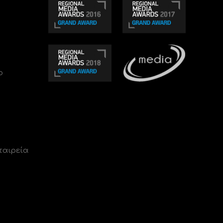
ο
ταιρεία